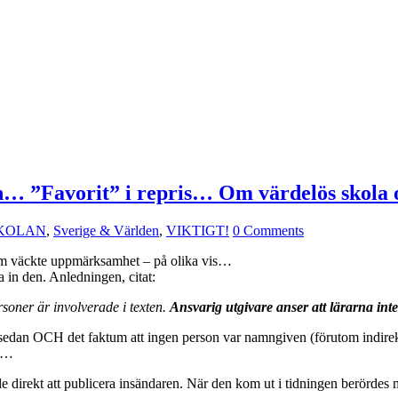
an… ”Favorit” i repris… Om värdelös skola
KOLAN
,
Sverige & Världen
,
VIKTIGT!
0 Comments
 som väckte uppmärksamhet – på olika vis…
 in den. Anledningen, citat:
rsoner är involverade i texten.
Ansvarig utgivare anser att lärarna inte 
sedan OCH det faktum att ingen person var namngiven (förutom indirekt 
de…
e direkt att publicera insändaren. När den kom ut i tidningen berördes 