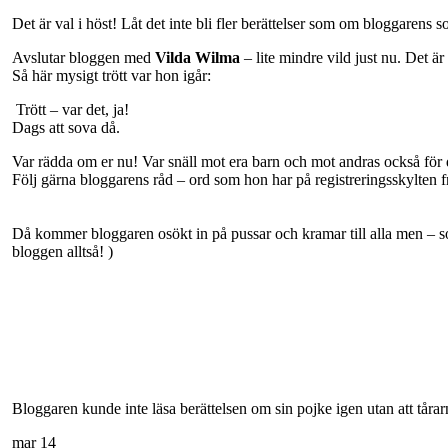
Det är val i höst! Låt det inte bli fler berättelser som om bloggaren
Avslutar bloggen med
Vilda Wilma
– lite mindre vild just nu. Det 
Så här mysigt trött var hon igår:
Trött – var det, ja!
Dags att sova då.
Var rädda om er nu! Var snäll mot era barn och mot andras också för 
Följ gärna bloggarens råd – ord som hon har på registreringsskylten f
Då kommer bloggaren osökt in på pussar och kramar till alla men – s
bloggen alltså!
)
Bloggaren kunde inte läsa berättelsen om sin pojke igen utan att tåra
mar
14