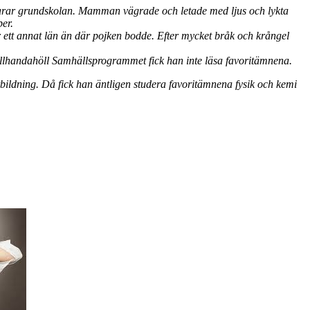
 klarar grundskolan. Mamman vägrade och letade med ljus och lykta
er.
ett annat län än där pojken bodde. Efter mycket bråk och krångel
illhandahöll Samhällsprogrammet fick han inte läsa favoritämnena.
tbildning. Då fick han äntligen studera favoritämnena fysik och kemi