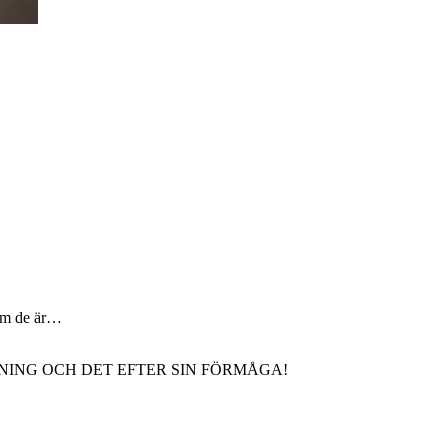
 som de är…
LL UTBILDNING OCH DET EFTER SIN FÖRMÅGA!