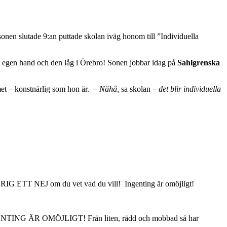
onen slutade 9:an puttade skolan iväg honom till ”Individuella
egen hand och den låg i Örebro! Sonen jobbar idag på
Sahlgrenska
met – konstnärlig som hon är.
– Nähä,
sa skolan –
det blir individuella
IG ETT NEJ om du vet vad du vill!
Ingenting är omöjligt!
ust INGENTING ÄR OMÖJLIGT! Från liten, rädd och mobbad så har