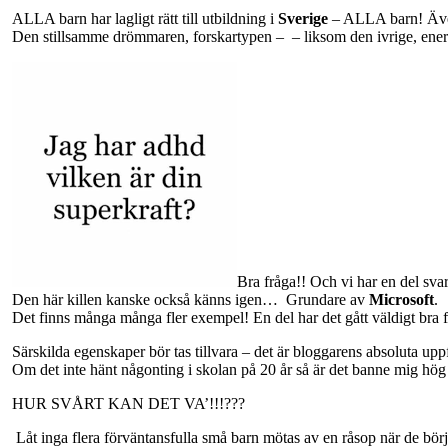
ALLA barn har lagligt rätt till utbildning i
Sverige
– ALLA barn! Äve
Den stillsamme drömmaren, forskartypen –
– liksom den ivrige, ener
Bra fråga!! Och vi har en del sv
Den här killen kanske också känns igen…
Grundare av
Microsoft
.
Det finns många många fler exempel! En del har det gått väldigt bra 
Särskilda egenskaper bör tas tillvara – det är bloggarens absoluta uppfat
Om det inte hänt någonting i skolan på 20 år så är det bann
HUR SVÅRT KAN DET VA’!!!???
Låt inga flera förväntansfulla små barn mötas av en råsop när de börj