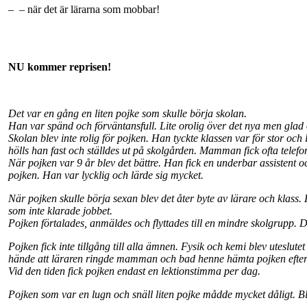
–
– när det är lärarna som mobbar!
NU kommer reprisen!
Det var en gång en liten pojke som skulle börja skolan.
Han var spänd och förväntansfull. Lite orolig över det nya men glad öv
Skolan blev inte rolig för pojken. Han tyckte klassen var för stor och 
hölls han fast och ställdes ut på skolgården. Mamman fick ofta tele
När pojken var 9 år blev det bättre. Han fick en underbar assistent och 
pojken. Han var lycklig och lärde sig mycket.
När pojken skulle börja sexan blev det åter byte av lärare och klass. 
som inte klarade jobbet.
Pojken förtalades, anmäldes och flyttades till en mindre skolgrupp. 
Pojken fick inte tillgång till alla ämnen. Fysik och kemi blev utesl
hände att läraren ringde mamman och bad henne hämta pojken efters
Vid den tiden fick pojken endast en lektionstimma per dag.
Pojken som var en lugn och snäll liten pojke mådde mycket dåligt. Bl