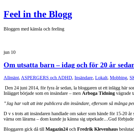
Feel in the Blogg
Bloggen med känsla och feeling
jun
10
Om utsatta barn – idag och för 20 år sed
Allmänt
,
ASPERGERS och ADHD
,
Insändare
,
Lokalt
,
Mobbing
,
S
Den 24 juni 2014, för fyra år sedan, la bloggaren ut ett inlägg här
Inlägget började som en insändare – men
Arboga Tidning
vägrade ta
”Jag har valt att inte publicera din insändare, eftersom så många pe
D v s trots att insändaren handlade om saker som hände för 15-20 år 
värna om lärarna – dom kunde ju känna sig utpekade…Gud förbju
Bloggaren gick då till
Magazin24
och
Fredrik Klevenhaus
beslutad