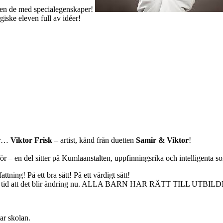
n de med specialegenskaper!
giske eleven full av idéer!
ar…
Viktor Frisk
– artist, känd från duetten
Samir & Viktor
!
för – en del sitter på Kumlaanstalten, uppfinningsrika och intelligenta
tning! På ett bra sätt! På ett värdigt sätt!
e mig hög tid att det blir ändring nu. ALLA BARN HAR RÄTT TI
ar skolan.