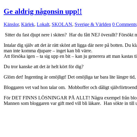
Ge aldrig någonsin upp!!
Känslor
,
Kärlek
,
Lokalt
,
SKOLAN
,
Sverige & Världen
0 Comments
Sitter du fast djupt nere i skiten? Har du fått NEJ överallt? Försök
Intalar dig själv att det är rätt skönt att ligga där nere på botten. Du
man inte komma djupare – inget kan bli värre.
Att försöka igen – ta sig upp en bit – kan ju generera att man kastas 
Du tror kanske att det är helt kört för dig?
Glöm det! Ingenting är omöjligt! Det omöjliga tar bara lite längre tid
Bloggaren vet vad hon talar om.
Mobboffer och dåligt självförtroend
För DET FINNS LÖSNINGAR PÅ ALLT! Några exempel från blogg
Mannen som bloggaren var gift med vill bli läkare.
Han sökte in till