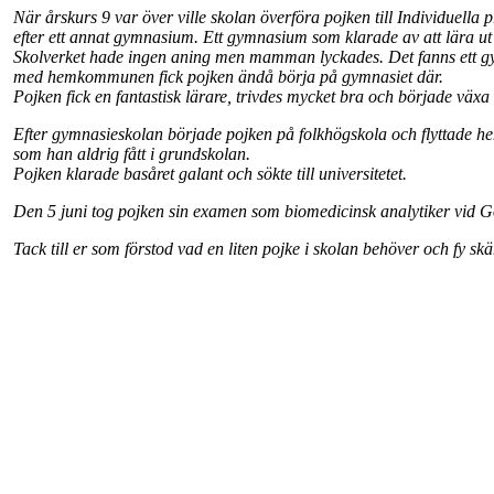
När årskurs 9 var över ville skolan överföra pojken till Individuel
efter ett annat gymnasium. Ett gymnasium som klarade av att lära u
Skolverket hade ingen aning men mamman lyckades. Det fanns ett gym
med hemkommunen fick pojken ändå börja på gymnasiet där.
Pojken fick en fantastisk lärare, trivdes mycket bra och började vä
Efter gymnasieskolan började pojken på folkhögskola och flyttade hem
som han aldrig fått i grundskolan.
Pojken klarade basåret galant och sökte till universitetet.
Den 5 juni tog pojken sin examen som biomedicinsk analytiker vid G
Tack till er som förstod vad en liten pojke i skolan behöver och fy 