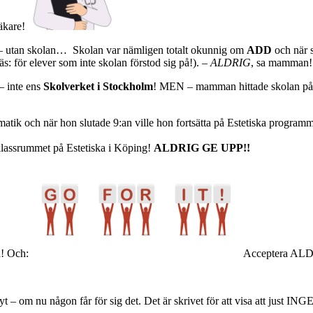
läkare!
t – utan skolan…
Skolan var nämligen totalt okunnig om
ADD
och när s
: för elever som inte skolan förstod sig på!).
– ALDRIG
, sa mamman!
– inte ens
Skolverket i Stockholm
! MEN – mamman hittade skolan på 
atik och när hon slutade 9:an ville hon fortsätta på Estetiska program
klassrummet på Estetiska i Köping!
ALDRIG GE UPP!!
ha! Och:
Acceptera ALDR
skryt – om nu någon får för sig det. Det är skrivet för att visa att j