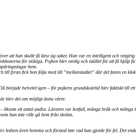
er att han skulle få lära sig saker. Han var en intelligent och vetgirig 
lektionerna för stökiga. Pojken blev orolig och istället för att få hjälp 
fonpåringningar hem.
till fyran fick hon följa med till ”mellanstadiet” där det fanns en klok l
Då började helvetet igen – för pojkens grundskoletid blev faktiskt till 
Där blev det om möjligt ännu värre.
utet – liksom ett antal andra. Läraren var hotfull, många bråk och mång
om han inte ville gå hem från skolan.
ev ledsen även hemma och förstod inte vad han gjorde för fel. Det enda 