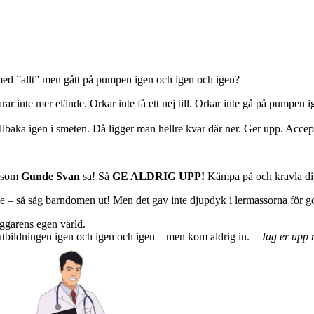
t med ”allt” men gått på pumpen igen och igen och igen?
 klarar inte mer elände. Orkar inte få ett nej till. Orkar inte gå på pumpe
tillbaka igen i smeten. Då ligger man hellre kvar där ner. Ger upp. Accep
, som
Gunde Svan
sa! Så
GE ALDRIG UPP!
Kämpa på och kravla di
e – så såg barndomen ut! Men det gav inte djupdyk i lermassorna för go
arens egen värld.
 utbildningen igen och igen och igen – men kom aldrig in.
– Jag er upp 