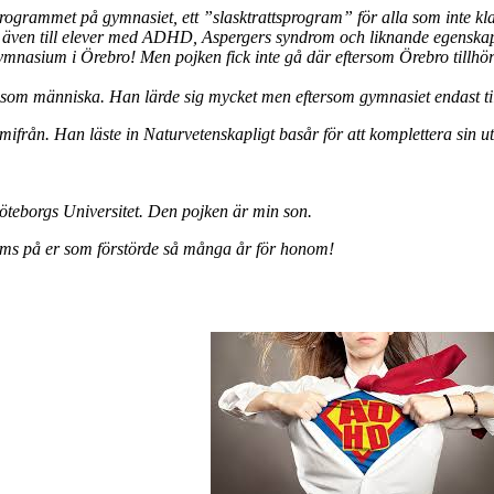
la programmet på gymnasiet, ett ”slasktrattsprogram” för alla som inte
t även till elever med ADHD, Aspergers syndrom och liknande egenskap
nasium i Örebro! Men pojken fick inte gå där eftersom Örebro tillhör 
xa som människa. Han lärde sig mycket men eftersom gymnasiet endast t
ifrån. Han läste in Naturvetenskapligt basår för att komplettera sin u
öteborgs Universitet. Den pojken är min son.
skäms på er som förstörde så många år för honom!