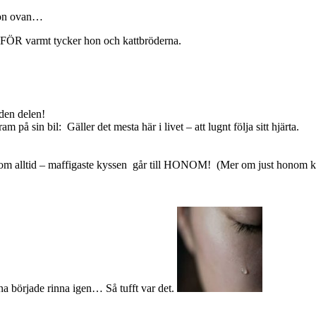
s son ovan…
är FÖR varmt tycker hon och kattbröderna.
den delen!
ram på sin bil:
Gäller det mesta här i livet – att lugnt följa sitt hjärta.
om alltid – maffigaste kyssen
går till HONOM!
(Mer om just honom 
rna började rinna igen… Så tufft var det.