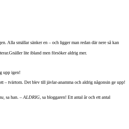
n igen. Alla smällar sänker en – och ligger man redan där nere så kan
terar.Gnäller lite ibland men försöker aldrig mer.
g upp igen!
tt – tvärtom. Det blev till jävlar-anamma och aldrig någonsin ge upp!
nu,
sa han.
– ALDRIG
, sa bloggaren! Ett antal år och ett antal