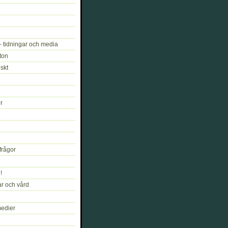
 tidningar och media
oton
skt
r
frågor
!
r och vård
medier