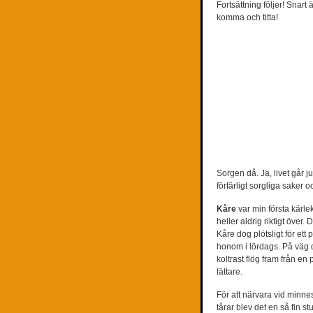
Fortsättning följer! Snart 
komma och titta!
Sorgen då. Ja, livet går ju
förfärligt sorgliga saker 
Kåre
var min första kärl
heller aldrig riktigt över. 
Kåre dog plötsligt för e
honom i lördags. På väg d
koltrast flög fram från en 
lättare.
För att närvara vid minne
tårar blev det en så fin s