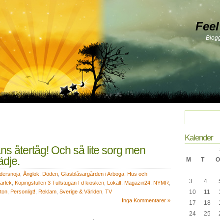
Feel
Blog
Kalender
ans återtåg! Och så lite sorg men
ädje.
M
T
O
ldersnoja
,
Ånglok
,
Döden
,
Glasblåsargården i Arboga
,
Hus och
3
4
ärlek
,
Köpingstullen 3 Tullstugan f d kiosken
,
Lokalt
,
Magazin24
,
NYMR
,
oton
,
Personligt!
,
Reklam
,
Sverige & Världen
,
TV
10
11
Inga Kommentarer »
17
18
24
25