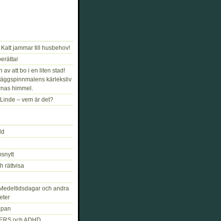
Katt jammar till husbehov!
rättar
av att bo i en liten stad!
äggspinnmalens kärleksliv
rnas himmel.
Linde – vem är det?
ld
snytt
h rättvisa
Medeltidsdagar och andra
eter
åpan
ERS och ADHD