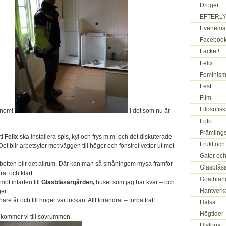
Droger
EFTERLY
Evenema
Faceboo
Facket!
Felix
Feminism
Fest
Film
Filosofis
honom!
I det som nu är
Foto
Främlings
t!
Felix
ska installera spis, kyl och frys m.m. och det diskuterade
Frukt och
et blir arbetsytor mot väggen till höger och fönstret vetter ut mot
Gator oc
 botten blir det allrum. Där kan man så småningom mysa framför
Glasblås
at och klart.
Goathlan
ot infarten till
Glasblåsargården,
huset som jag har kvar – och
Hantverk
er.
are år och till höger var luckan. Allt förändrat – förbättrat!
Hälsa
Högtider
 kommer vi till sovrummen.
Historia