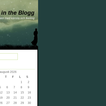
 in the Blogg
gen med känsla och feeling
augusti 2026
T
F
L
S
1
2
5
6
7
8
9
12
13
14
15
16
19
20
21
22
23
26
27
28
29
30