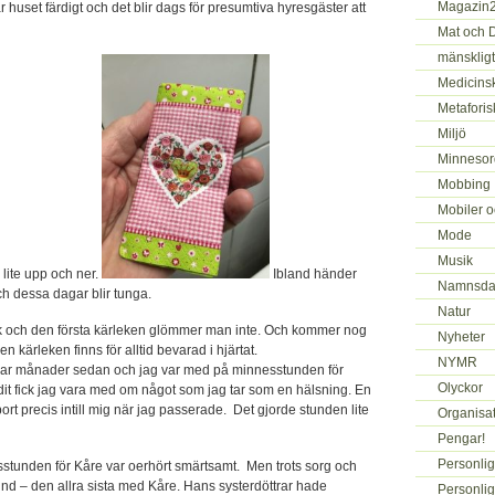
Magazin
är huset färdigt och det blir dags för presumtiva hyresgäster att
Mat och 
mänskligt
Medicins
Metaforis
Miljö
Minnesor
Mobbing
Mobiler o
Mode
Musik
 lite upp och ner.
Ibland händer
Namnsda
och dessa dagar blir tunga.
Natur
ek och den första kärleken glömmer man inte. Och kommer nog
Nyheter
Den kärleken finns för alltid bevarad i hjärtat.
NYMR
tt par månader sedan och jag var med på minnesstunden för
Olyckor
it fick jag vara med om något som jag tar som en hälsning. En
port precis intill mig när jag passerade.
Det gjorde stunden lite
Organisa
Pengar!
Personlig
sstunden för Kåre var oerhört smärtsamt.
Men trots sorg och
tund – den allra sista med Kåre.
Hans systerdöttrar hade
Personlig