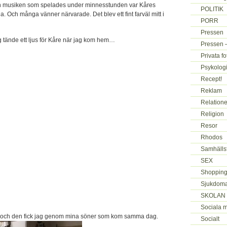
och musiken som spelades under minnesstunden var Kåres
POLITIK
a. Och många vänner närvarade. Det blev ett fint farväl mitt i
PORR
Pressen
 tände ett ljus för Kåre när jag kom hem…
Pressen –
Privata f
Psykologi
Recept!
Reklam
Relatione
Religion
Resor
Rhodos
Samhälls
SEX
Shopping
Sjukdoma
SKOLAN
Sociala 
je och den fick jag genom mina söner som kom samma dag.
Socialt