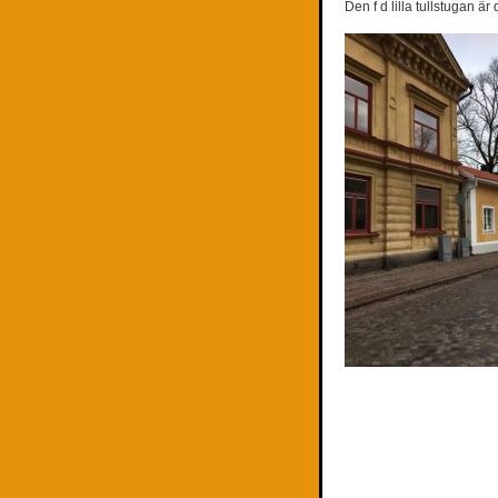
Den f d lilla tullstugan är 