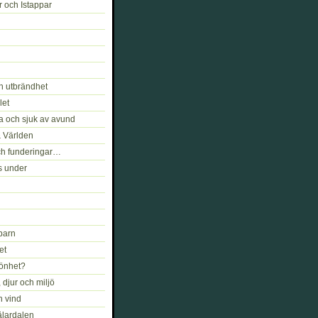
r och Istappar
h utbrändhet
let
a och sjuk av avund
& Världen
ch funderingar…
s under
barn
et
könhet?
djur och miljö
h vind
älardalen