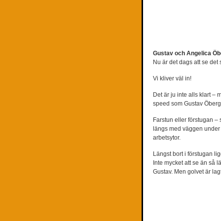
Gustav och Angelica Öb
Nu är det dags att se det
Vi kliver väl in!
Det är ju inte alls klart 
speed som Gustav Öberg h
Farstun eller förstugan – 
längs med väggen under fö
arbetsytor.
Längst bort i förstugan l
Inte mycket att se än så l
Gustav. Men golvet är lag