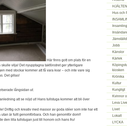
HJÄLTEN
Hus och f
INSAMLI
Insamling
Insändar
Jämställd
Jobb
Känslor
Kärlek
Här finns gott om plats för en
Köpingstu
ulle vilja! Det nyupptagna takfönstret ger ytterligare
kiosken
gen med stockar kommer att få vara kvar – och inte vare sig
s. Det gillas!
Krönika
Kultur
Kungligt
etserade långsidan ut:
Kvinnor 
anledning att se nöjd ut! Hans tullstuga kommer att bli över
Leva Live
Livet
lle! Driftig och kreativ med massor av goda idéer som inte har ett
ra utan är fullt genomförbara. Och han genomför dom!!
Lokalt
e den lilla tullstugan just till honom och hans fru!
LYCKA