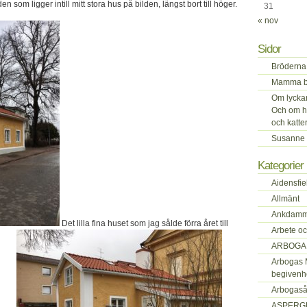
den som ligger intill mitt stora hus på bilden, längst bort till höger.
31
« nov
Sidor
Bröderna 
Mamma be
Om lyckan 
Och om h
och katte
Susanne 
Kategorier
Aidensfie
Allmänt
Ankdamm
Det lilla fina huset som jag sålde förra året till
Arbete oc
ARBOGA
Arbogas 
begivenh
Arbogas
ASPERG