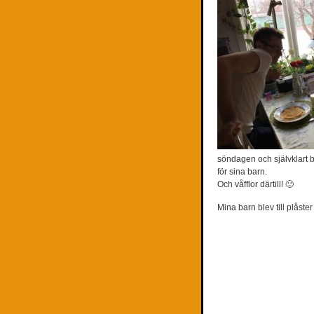
söndagen och självklart 
för sina barn.
Och våfflor därtill! 🙂
Mina barn blev till plåste