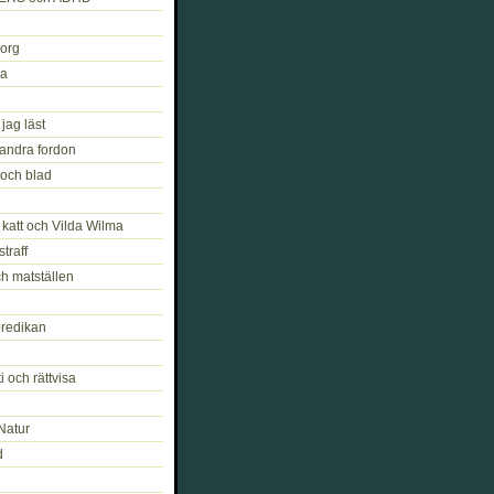
org
ja
ag läst
 andra fordon
och blad
katt och Vilda Wilma
straff
h matställen
redikan
 och rättvisa
Natur
d