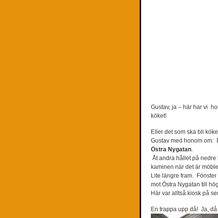
Gustav, ja – här har vi 
köket!
Eller det som ska bli köke
Gustav med honom om:
D
Östra Nygatan
.
Åt andra hållet på nedre
kaminen när det är möbler
Lite längre fram.
Fönster m
mot Östra Nygatan till hög
Här var alltså kiosk på sen
En trappa upp då!
Ja, då