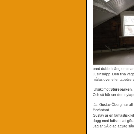
bred dubbelsäng om man sk
ljusinsläpp. Den fina väg
målas över eller tapetsera
Utsikt mot
Stureparken
.
Och så här ser den nytap
Ja, Gustav Öberg har all 
förväntan!
Gustav är en fantastisk ki
dugg med luftslott att gö
Jag är SÅ glad att jag såld