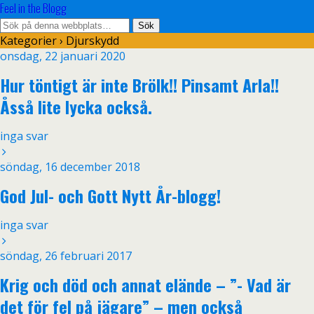
Feel in the Blogg
Kategorier ›
Djurskydd
onsdag, 22 januari 2020
Hur töntigt är inte Brölk!! Pinsamt Arla!!
Åsså lite lycka också.
inga svar
söndag, 16 december 2018
God Jul- och Gott Nytt År-blogg!
inga svar
söndag, 26 februari 2017
Krig och död och annat elände – ”- Vad är
det för fel på jägare” – men också