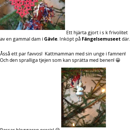
Ett hjärta gjort i s k frivolitet
av en gammal dam i
Gävle
. Inköpt på
Fängelsemuseet
där.
Åsså ett par favvos!
Kattmamman med sin unge i famnen!
Och den spralliga tjejen som kan sprätta med benen! 😀
Passar bloggaren precis! 😉