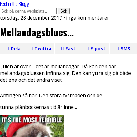
Feel in the Blogg
torsdag, 28 december 2017 •
inga kommentarer
Mellandagsblues…
Dela
Twittra
Fäst
E-post
SMS
Julen är över – det är mellandagar. Då kan den där
mellandagsbluesen infinna sig. Den kan yttra sig på både
det ena och det andra viset.
Antingen så här:
Den stora tystnaden och de
tunna plånböckernas tid är inne…