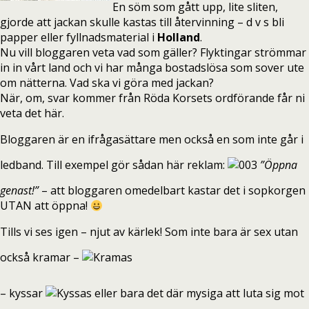
En söm som gått upp, lite sliten,
gjorde att jackan skulle kastas till återvinning – d v s bli
papper eller fyllnadsmaterial i
Holland
.
Nu vill bloggaren veta vad som gäller? Flyktingar strömmar
in in vårt land och vi har många bostadslösa som sover ute
om nätterna. Vad ska vi göra med jackan?
När, om, svar kommer från Röda Korsets ordförande får ni
veta det här.
Bloggaren är en ifrågasättare men också en som inte går i
ledband. Till exempel gör sådan här reklam:
”Öppna
genast!”
– att bloggaren omedelbart kastar det i sopkorgen
UTAN att öppna!
Tills vi ses igen – njut av kärlek! Som inte bara är sex utan
också kramar –
– kyssar
eller bara det där mysiga att luta sig mot