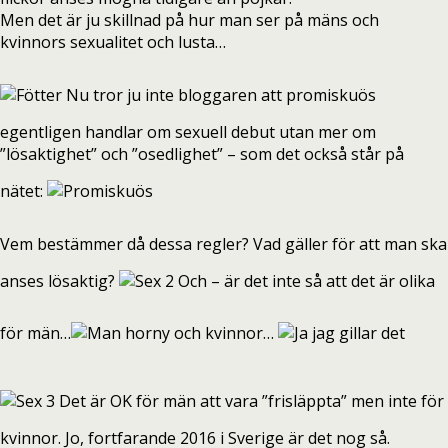
Men det är ju skillnad på hur man ser på mäns och
kvinnors sexualitet och lusta…
Nu tror ju inte bloggaren att promiskuös
egentligen handlar om sexuell debut utan mer om
”lösaktighet” och ”osedlighet” – som det också står på
nätet:
Vem bestämmer då dessa regler? Vad gäller för att man ska
anses lösaktig?
Och – är det inte så att det är olika
för män…
och kvinnor…
Det är OK för män att vara ”frisläppta” men inte för
kvinnor. Jo, fortfarande 2016 i Sverige är det nog så.