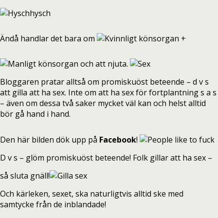
Ändå handlar det bara om
+
och att njuta.
Bloggaren pratar alltså om promiskuöst beteende – d v s
att gilla att ha sex. Inte om att ha sex för fortplantning s a s
– även om dessa två saker mycket väl kan och helst alltid
bör gå hand i hand.
Den här bilden dök upp på
Facebook
!
D v s – glöm promiskuöst beteende! Folk gillar att ha sex –
så sluta gnäll!
Och kärleken, sexet, ska naturligtvis alltid ske med
samtycke från de inblandade!