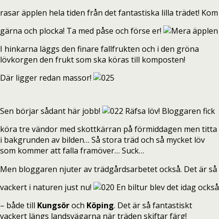
rasar äpplen hela tiden från det fantastiska lilla trädet! Kom
gärna och plocka! Ta med påse och förse er!
I hinkarna läggs den finare fallfrukten och i den gröna
lövkorgen den frukt som ska köras till komposten!
Där ligger redan massor!
Sen börjar sådant här jobb!
Räfsa löv! Bloggaren fick
köra tre vändor med skottkärran på förmiddagen men titta
i bakgrunden av bilden… Så stora träd och så mycket löv
som kommer att falla framöver… Suck…
Men bloggaren njuter av trädgårdsarbetet också. Det är så
vackert i naturen just nu!
En biltur blev det idag också
– både till
Kungsör
och
Köping
. Det är så fantastiskt
vackert längs landsvägarna när träden skiftar färg!