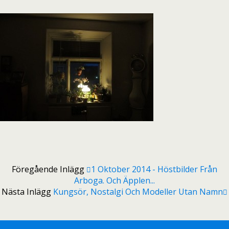
Föregående Inlägg
1 Oktober 2014 - Höstbilder Från
Arboga. Och Äpplen...
Nästa Inlägg
Kungsör, Nostalgi Och Modeller Utan Namn