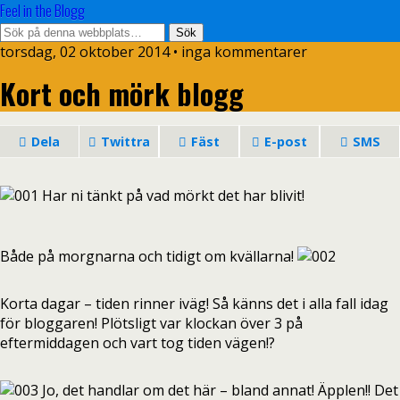
Feel in the Blogg
torsdag, 02 oktober 2014 •
inga kommentarer
Kort och mörk blogg
Dela
Twittra
Fäst
E-post
SMS
Har ni tänkt på vad mörkt det har blivit!
Både på morgnarna och tidigt om kvällarna!
Korta dagar – tiden rinner iväg! Så känns det i alla fall idag
för bloggaren! Plötsligt var klockan över 3 på
eftermiddagen och vart tog tiden vägen!?
Jo, det handlar om det här – bland annat! Äpplen!! Det