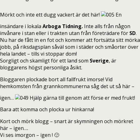
Mörkt och inte ett dugg vackert är det här!
En
insändare i lokala
Arboga Tidning.
Inte alls från någon
invånare i stan eller i trakten utan från företrädare för
SD
.
Nu har de fått in en fot och kommer att fortsätta sitt mörka
jobb, på riksdagsplan såväl som i städer och småorter över
hela landet – tills vi stoppar dom!
Sorgligt och skamligt för ett land som
Sverige
, är
bloggarens högst personliga åsikt.
Bloggaren plockade bort all fallfrukt imorse! Vid
hemkomsten från grannkommunerna såg det ut så här –
igen…
Hjälp gärna till genom att förse er med frukt!
Bara att komma och plocka ur hinkarna!
Kort och mörk blogg – snart är skymningen och mörkret
här – igen….
Vi ses imorgon – igen ! 🙂