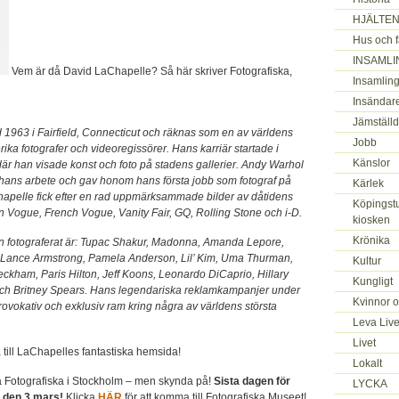
HJÄLTEN
Hus och f
INSAMLI
Vem är då David LaChapelle? Så här skriver Fotografiska,
Insamling
Insändar
Jämställd
 1963 i Fairfield, Connecticut och räknas som en av världens
Jobb
erika fotografer och videoregissörer. Hans karriär startade i
Känslor
där han visade konst och foto på stadens gallerier. Andy Warhol
r hans arbete och gav honom hans första jobb som fotograf på
Kärlek
apelle fick efter en rad uppmärksammade bilder av dåtidens
Köpingstu
ian Vogue, French Vogue, Vanity Fair, GQ, Rolling Stone och i-D.
kiosken
Krönika
n fotograferat är: Tupac Shakur, Madonna, Amanda Lepore,
 Lance Armstrong, Pamela Anderson, Lil’ Kim, Uma Thurman,
Kultur
eckham, Paris Hilton, Jeff Koons, Leonardo DiCaprio, Hillary
Kungligt
ch Britney Spears. Hans legendariska reklamkampanjer under
Kvinnor 
rovokativ och exklusiv ram kring några av världens största
Leva Live
Livet
 till LaChapelles fantastiska hemsida!
Lokalt
å Fotografiska i Stockholm – men skynda på!
Sista dagen för
LYCKA
 den 3 mars!
Klicka
HÄR
för att komma till Fotografiska Museet!