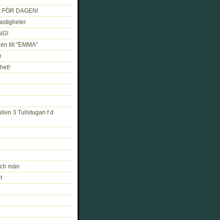
 FÖR DAGEN!
astigheter
NG!
en till "EMMA"
e
het!
llen 3 Tullstugan f d
och män
t