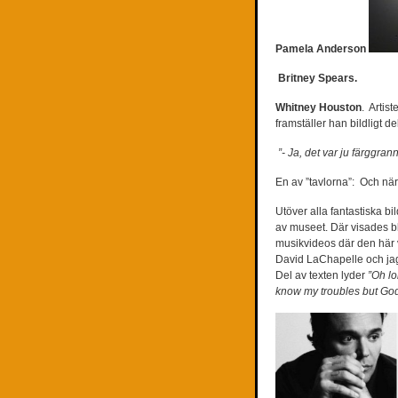
Pamela Anderson
Britney Spears.
Whitney Houston
.
Artist
framställer han bildligt de
”- Ja, det var ju färggrann
En av ”tavlorna”:
Och när
Utöver alla fantastiska bi
av museet. Där visades bl.
musikvideos där den här 
David LaChapelle och jag 
Del av texten lyder
”Oh lo
know my troubles but Go