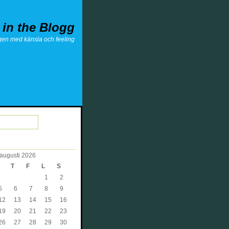
 in the Blogg
gen med känsla och feeling
augusti 2026
T
F
L
S
1
2
5
6
7
8
9
12
13
14
15
16
19
20
21
22
23
26
27
28
29
30