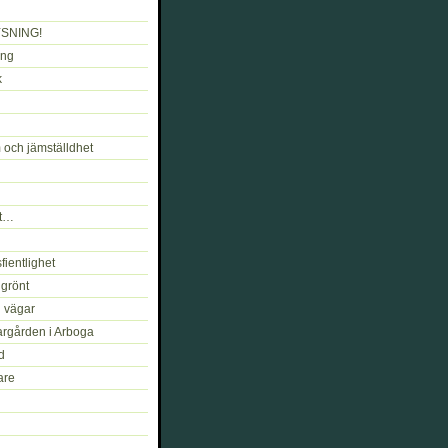
SNING!
ng
k
 och jämställdhet
kt…
fientlighet
 grönt
h vägar
argården i Arboga
d
are