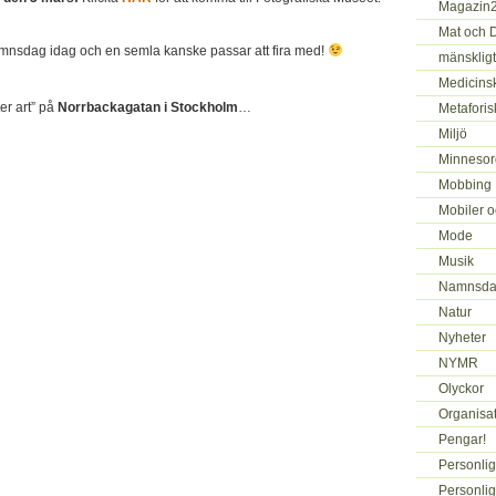
Magazin
Mat och 
mnsdag idag och en semla kanske passar att fira med!
mänskligt
Medicins
ter art” på
Norrbackagatan i Stockholm
…
Metaforis
Miljö
Minnesor
Mobbing
Mobiler o
Mode
Musik
Namnsda
Natur
Nyheter
NYMR
Olyckor
Organisa
Pengar!
Personlig
Personlig