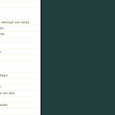
 tidningar och media
oton
skt
r
frågor
!
r och vård
medier