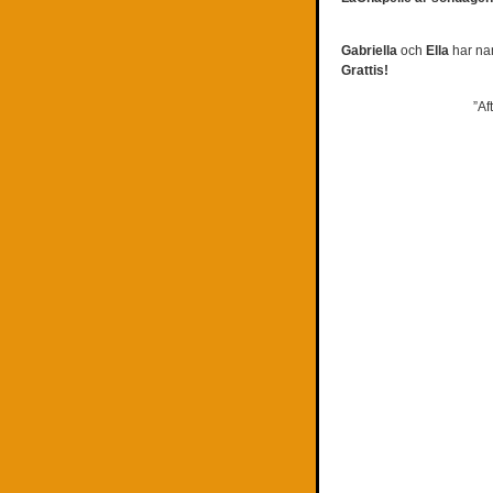
Gabriella
och
Ella
har na
Grattis!
”Af