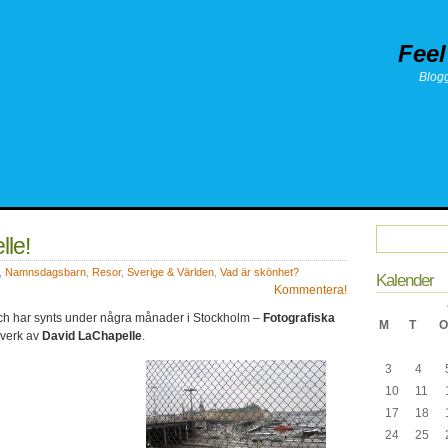
Feel
Blog
le!
,
Namnsdagsbarn
,
Resor
,
Sverige & Världen
,
Vad är skönhet?
Kalender
Kommentera!
ch har synts under några månader i Stockholm –
Fotografiska
M
T
O
 verk av
David LaChapelle
.
3
4
10
11
17
18
24
25