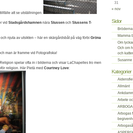
31
« nov
tillfälle att se utställningen.
Sidor
r vid
Stadsgårdshamnen
nära
Slussen
och
Slussens T-
Bröderna 
Mamma be
 och njuta av utsikten – här en skärgårdsbåt på väg förbi
Gröna
Om lyckan 
Och om h
och man är framme vid Fotografiska!
och katte
Susanne 
Religion spelar ofta in i bilderna och visar LaChapelles tro men
för religion. Här Pietà med
Courtney Love
:
Kategorier
Aidensfie
Allmänt
Ankdamm
Arbete oc
ARBOGA
Arbogas 
begivenh
Arbogas
ASPERG