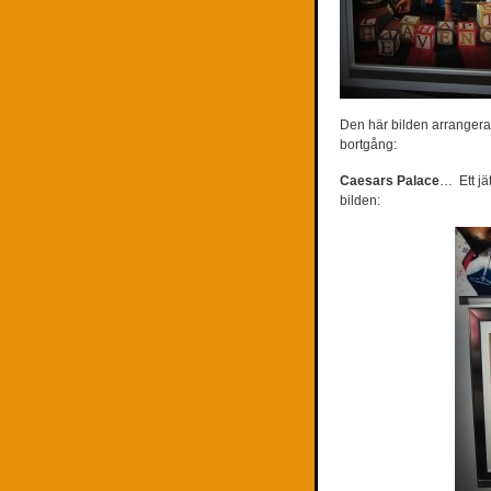
Den här bilden arranger
bortgång:
Caesars Palace
…
Ett jä
bilden: