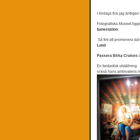
I lördags fick jag äntligen 
Fotografiska Museet ligge
banestation
.
Så fint att promenera där
Lund
.
Passera Birka Cruises
En fantastisk utställning.
också hans ambivalens in