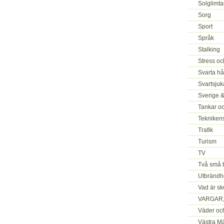
Solglimta
Sorg
Sport
Språk
Stalking
Stress oc
Svarta hå
Svartsjuk
Sverige 
Tankar o
Tekniken
Trafik
Turism
TV
Två små 
Utbrändh
Vad är s
VARGAR, 
Väder oc
Västra M