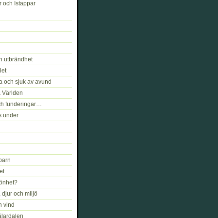
r och Istappar
h utbrändhet
let
a och sjuk av avund
& Världen
ch funderingar…
s under
barn
et
könhet?
djur och miljö
h vind
älardalen