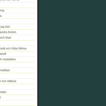
org
ja
ag läst
 andra fordon
och blad
katt och Vilda Wilma
straff
h matställen
redikan
 och rättvisa
Natur
d