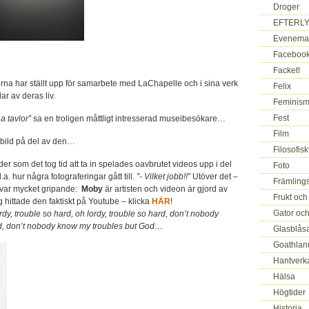
Droger
EFTERLY
Evenema
Faceboo
Facket!
erna har ställt upp för samarbete med LaChapelle och i sina verk
Felix
lar av deras liv.
Feminism
Fest
a tavlor”
sa en troligen måttligt intresserad museibesökare…
Film
bild på del av den…
Filosofis
lder som det tog tid att ta in spelades oavbrutet videos upp i del
Foto
a. hur några fotograferingar gått till.
”- Vilket jobb!!”
Utöver det –
Främlings
var mycket gripande:
Moby
är artisten och videon är gjord av
Frukt och
hittade den faktiskt på Youtube – klicka
HÄR
!
Gator oc
rdy, trouble so hard, oh lordy, trouble so hard, don’t nobody
d, don’t nobody know my troubles but God…
Glasblås
Goathlan
Hantverk
Hälsa
Högtider
Historia