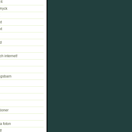
24
Dryck
kt
kt
d
ch internet!
gsbarn
tioner
a foton
t!