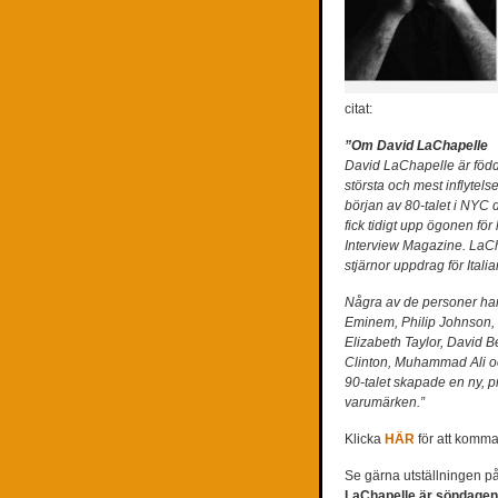
citat:
”Om David LaChapelle
David LaChapelle är född
största och mest inflytels
början av 80-talet i NYC 
fick tidigt upp ögonen fö
Interview Magazine. LaCh
stjärnor uppdrag för Ital
Några av de personer ha
Eminem, Philip Johnson,
Elizabeth Taylor, David B
Clinton, Muhammad Ali o
90-talet skapade en ny, p
varumärken.”
Klicka
HÄR
för att komma
Se gärna utställningen p
LaChapelle är söndagen