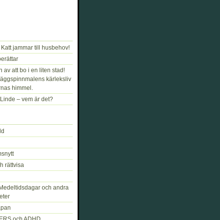
Katt jammar till husbehov!
rättar
av att bo i en liten stad!
äggspinnmalens kärleksliv
rnas himmel.
Linde – vem är det?
ld
snytt
h rättvisa
Medeltidsdagar och andra
eter
åpan
ERS och ADHD