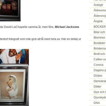
Äckligt!
Äldreoms
Åldersno
Ånglok
BÖCKER j
ade David LaChapelle samma år, men före,
Michael Jacksons
Bilar och
Blommor 
ttestort fotografi som inte gick att få med hela av. Här en detalj ur
Bostäder
Bröderna 
Brott och 
Caféer oc
Corona
Dagens p
Döden
Demokrati
Dikter
Djur och 
Djurskyd
DNA