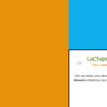
LaChapel
FEB
19
Kultur
,
Lokalt
Den här bilden som affis
Museets
utställning med