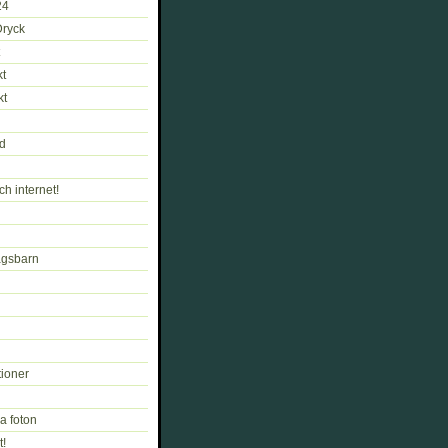
24
Dryck
kt
kt
d
ch internet!
gsbarn
tioner
a foton
t!