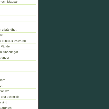
r och Istappar
h utbrändhet
let
a och sjuk av avund
& Världen
ch funderingar…
s under
barn
et
könhet?
djur och miljö
h vind
älardalen