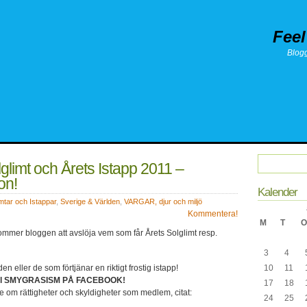
Feel
Blog
lglimt och Årets Istapp 2011 –
on!
Kalender
imtar och Istappar
,
Sverige & Världen
,
VARGAR, djur och miljö
Kommentera!
M
T
O
ommer bloggen att avslöja vem som får Årets Solglimt resp.
3
4
den eller de som förtjänar en riktigt frostig istapp!
10
11
r till SMYGRASISM PÅ FACEBOOK!
17
18
de om rättigheter och skyldigheter som medlem, citat:
24
25