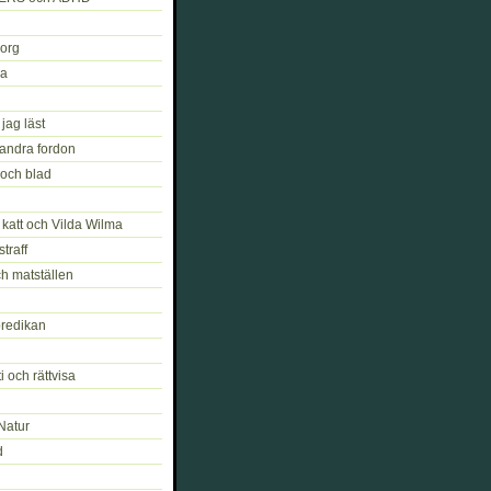
org
ja
ag läst
 andra fordon
och blad
katt och Vilda Wilma
straff
h matställen
redikan
 och rättvisa
Natur
d