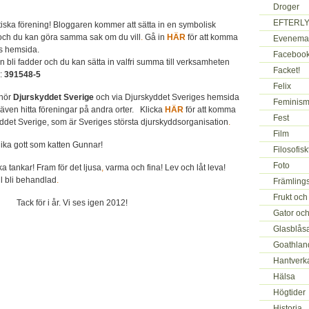
Droger
EFTERLY
tiska förening! Bloggaren kommer att sätta in en symbolisk
och du kan göra samma sak om du vill
.
Gå in
HÄR
för att komma
Evenema
gs hemsida.
Faceboo
 bli fadder och du kan sätta in valfri summa till verksamheten
Facket!
:
391548-5
Felix
lhör
Djurskyddet Sverige
och via Djurskyddet Sveriges hemsida
Feminism
ven hitta föreningar på andra orter.
Klicka
HÄR
för att komma
Fest
kyddet Sverige, som är Sveriges största djurskyddsorganisation
.
Film
et lika gott som katten Gunnar!
Filosofis
Foto
 tankar! Fram för det ljusa
,
varma och fina! Lev och låt leva!
l bli behandlad
.
Främlings
Frukt och
Tack för i år. Vi ses igen 2012!
Gator oc
Glasblås
Goathlan
Hantverk
Hälsa
Högtider
Historia