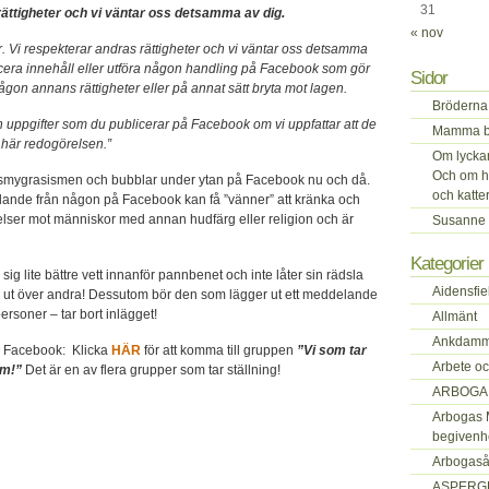
31
rättigheter och vi väntar oss detsamma av dig.
« nov
. Vi respekterar andras rättigheter och vi väntar oss detsamma
licera innehåll eller utföra någon handling på Facebook som gör
Sidor
ågon annans rättigheter eller på annat sätt bryta mot lagen.
Bröderna 
ch uppgifter som du publicerar på Facebook om vi uppfattar att de
Mamma be
n här redogörelsen.”
Om lyckan 
Och om h
er smygrasismen och bubblar under ytan på Facebook nu och då.
och katte
ttalande från någon på Facebook kan få ”vänner” att kränka och
elser mot människor med annan hudfärg eller religion och är
Susanne 
Kategorier
 sig lite bättre vett innanför pannbenet och inte låter sin rädsla
Aidensfie
 ut över andra! Dessutom bör den som lägger ut ett meddelande
personer – tar bort inlägget!
Allmänt
Ankdamm
å Facebook:
Klicka
HÄR
för att komma till gruppen
”Vi som tar
Arbete oc
sm!”
Det är en av flera grupper som tar ställning!
ARBOGA
Arbogas 
begivenh
Arbogas
ASPERG