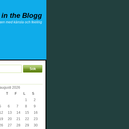
 in the Blogg
gen med känsla och feeling
augusti 2026
T
F
L
S
1
2
5
6
7
8
9
12
13
14
15
16
19
20
21
22
23
26
27
28
29
30