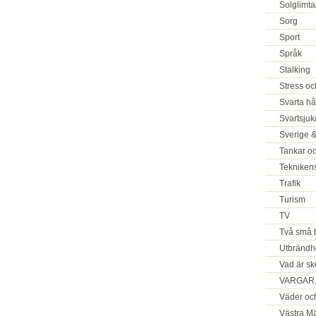
Solglimta
Sorg
Sport
Språk
Stalking
Stress oc
Svarta hå
Svartsjuk
Sverige 
Tankar o
Tekniken
Trafik
Turism
TV
Två små 
Utbrändh
Vad är s
VARGAR, 
Väder oc
Västra M