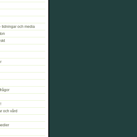
 tidningar och media
oton
skt
r
frågor
!
r och vård
medier