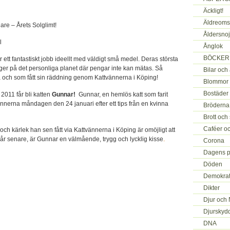
Äckligt!
Äldreoms
gare – Årets Solglimt!
Åldersno
ll
Ånglok
BÖCKER j
 ett fantastiskt jobb ideellt med väldigt små medel. Deras största
igger på det personliga planet där pengar inte kan mätas. Så
Bilar och
la och som fått sin räddning genom Kattvännerna i Köping!
Blommor 
Bostäder
2011 får bli katten
Gunnar!
Gunnar, en hemlös katt som farit
vännerna måndagen den 24 januari efter ett tips från en kvinna
Bröderna 
Brott och 
Caféer oc
 kärlek han sen fått via Kattvännerna i Köping är omöjligt att
t år senare, är Gunnar en välmående, trygg och lycklig kisse
.
Corona
Dagens p
Döden
Demokrati
Dikter
Djur och 
Djurskyd
DNA