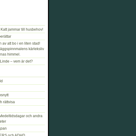
Katt jammar till husbehov!
rättar
av att bo i en liten stad!
äggspinnmalens kärleksliv
rnas himmel.
Linde – vem är det?
ld
snytt
h rättvisa
Medeltidsdagar och andra
eter
åpan
ERS och ADHD