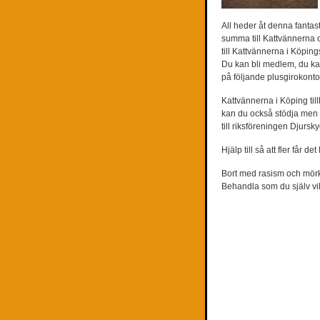
All heder åt denna fantas
summa till Kattvännerna 
till Kattvännerna i Köpin
Du kan bli medlem, du kan
på följande plusgirokonto
Kattvännerna i Köping til
kan du också stödja men ä
till riksföreningen Djurs
Hjälp till så att fler får d
Bort med rasism och mörka
Behandla som du själv vil