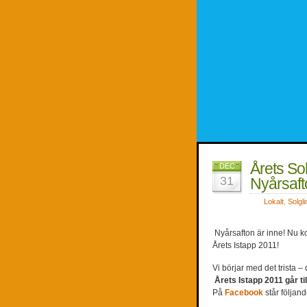
Årets So
DEC
31
Nyårsaft
Lokalt
,
Solgl
Nyårsafton är inne! Nu k
Årets Istapp 2011!
Vi börjar med det trista – 
Årets Istapp 2011 gå
På
Facebook
står följan