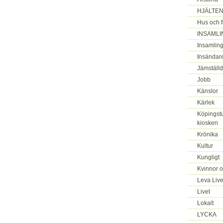
HJÄLTEN
Hus och f
INSAMLI
Insamling
Insändar
Jämställd
Jobb
Känslor
Kärlek
Köpingstu
kiosken
Krönika
Kultur
Kungligt
Kvinnor 
Leva Live
Livet
Lokalt
LYCKA