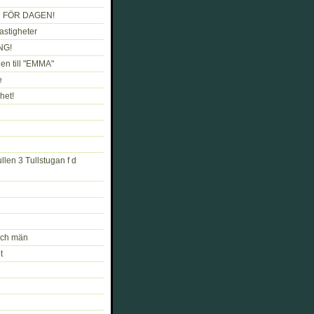
 FÖR DAGEN!
astigheter
NG!
en till "EMMA"
e
het!
llen 3 Tullstugan f d
och män
t