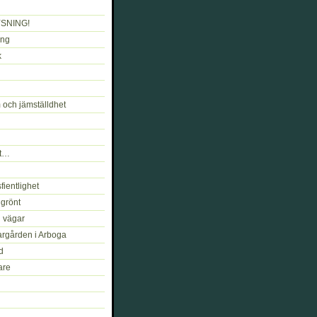
SNING!
ng
k
 och jämställdhet
kt…
fientlighet
 grönt
h vägar
argården i Arboga
d
are