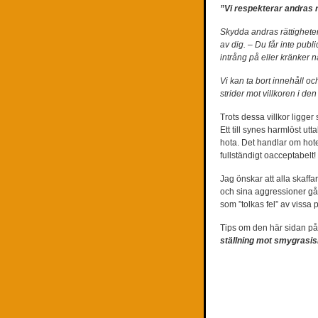
”Vi respekterar andras 
Skydda andras rättigheter
av dig. – Du får inte pub
intrång på eller kränker n
Vi kan ta bort innehåll o
strider mot villkoren i de
Trots dessa villkor ligg
Ett till synes harmlöst u
hota. Det handlar om hot
fullständigt oacceptabelt!
Jag önskar att alla skaffar
och sina aggressioner gå
som ”tolkas fel” av vissa 
Tips om den här sidan p
ställning mot smygrasi