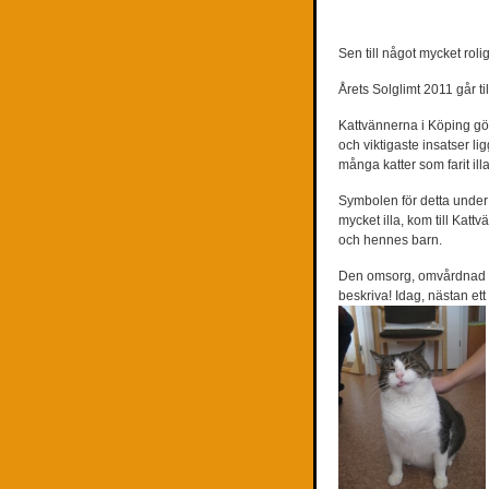
Sen till något mycket roli
Årets Solglimt 2011 går ti
Kattvännerna i Köping gör
och viktigaste insatser l
många katter som farit il
Symbolen för detta under 
mycket illa, kom till Katt
och hennes barn.
Den omsorg, omvårdnad och
beskriva! Idag, nästan et