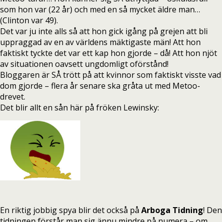
som hon var (22 år) och med en så mycket äldre man…
(Clinton var 49).
Det var ju inte alls så att hon gick igång på grejen att bli
uppraggad av en av världens mäktigaste män! Att hon
faktiskt tyckte det var ett kap hon gjorde – då! Att hon njöt
av situationen oavsett ungdomligt oförstånd!
Bloggaren är SÅ trött på att kvinnor som faktiskt visste vad
dom gjorde – flera år senare ska gråta ut med Metoo-
drevet.
Det blir allt en sån här på fröken Lewinsky:
En riktig jobbig spya blir det också på
Arboga Tidning
!
Den
tidningen förstår man sig ännu mindre på numera – om