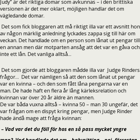
Judy” är det riktiga domar som avkunnas – i den brittiska
versionen är det mer oklart, möjligen handlar det om
vägledande domar.
Det som fick bloggaren att må riktigt illa var ett avsnitt hon
av någon märklig anledning lyckades zappa sig till här om
veckan. Det handlade om en person som lånat ut pengar till
en annan men där motparten ansåg att det var en gåva och
inte ett lån. Det vanliga alltså…
Det som gjorde att bloggaren mådde illa var Judge Rinders
frågor… Det var nämligen så att den som lånat ut pengar
var en kvinna – och den som fått låna pengarna var en
man. De hade haft en flera år lång kärleksrelation och
kvinnan var över 20 år äldre än mannen.
De var båda vuxna alltså – kvinna 50 – man 30 ungefär, det
var frågan om en dispyt kring pengar, men Judge Rinder
hade ändå mage att fråga kvinnan:
– Vad var det du föll för hos en så pass mycket yngre
man?
Vad handlade det om – babysitting – nej, förresten