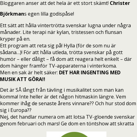
Bloggaren anser att det hela är ett stort skämt!
Christer
Björkman
s egen lilla godispåse!
Ett sätt att hålla vintertrötta svenskar lugna under några
månader. Lite terapi när kylan, tristessen och flunsan
kryper på en.
Ett program att reta sig på! Hylla (för de som nu är
sådana…)! För att hålla utleda, trötta svenskar på gott
humör – eller dåligt – få dom att reagera helt enkelt – där
dom hänger framför TV-apparaterna i vinterkoma.
Men en sak är helt säker:
DET HAR INGENTING MED
MUSIK ATT GÖRA!!
Det är SÅ långt från tävling i musikalitet som man kan
komma! Inte heller är det någon hitmaskin längre. Vem
kommer ihåg de senaste årens vinnare?? Och hur stod dom
sig i Europa??
Nej, det handlar numera om att lotsa TV-gloende svenskar
genom februari och mars! Ge dom en töntshow att skratta