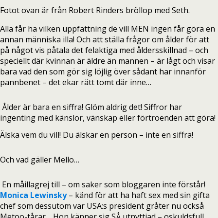
Fotot ovan är från Robert Rinders bröllop med Seth.
Alla får ha vilken uppfattning de vill MEN ingen får göra en
annan människa illa! Och att ställa frågor om ålder för att
på något vis påtala det felaktiga med åldersskillnad – och
speciellt där kvinnan är äldre än mannen – är lågt och visar
bara vad den som gör sig löjlig över sådant har innanför
pannbenet – det ekar rätt tomt där inne…
Ålder är bara en siffra! Glöm aldrig det! Siffror har
ingenting med känslor, vänskap eller förtroenden att göra!
Älska vem du vill! Du älskar en person – inte en siffra!
Och vad gäller Mello…
En måillagrej till – om saker som bloggaren inte förstår!
Monica Lewinsky
– känd för att ha haft sex med sin gifta
chef som dessutom var USA:s president gråter nu också
Metoo-tårar… Hon känner sig SÅ utnyttjad – oskuldsfull