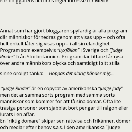
För bloggarens del finns inget intresse för Mello!
Annat som har gjort bloggaren spyfärdig är alla program
där människor förnedras genom att visas upp – och ofta
helt enkelt låter sig visas upp – i all sin eländighet.
Program som exempelvis
”Lyxfällan”
i Sverige och
”Judge
Rinder”
från Storbritannien. Program där tittare får rysa
över andra människors olycka och samtidigt i sitt stilla
sinne oroligt tänka:
– Hoppas det aldrig händer mig…
”Judge Rinder”
är en copycat av amerikanska
”Judge Judy”
men det är samma sorts program med samma sorts
människor som kommer för att få sina domar. Ofta lite
trasiga personer som sjabblat bort pengar till någon eller
lurats i en affär.
En ”riktig domare” skipar sen rättvisa och frikänner, dömer
och medlar efter behov s.a.s. I den amerikanska ”Judge