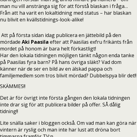
man nu vill anstränga sig för att förstå blaskan i fråga…
Från att ha varit en lokaltidning med status – har blaskan
nu blivit en kvällstidnings-look-alike!
Att på första sidan idag publicera en jättebild på den
mördade
Aki Paasila
efter att Paasilas exfru frikänts från
mordet på honom är bara helt förkastligt!
Har den lokala tidningen möjligen tänkt någon enda tanke
på Paasilas fyra barn? På hans övriga släkt? Vad dom
känner när de ser en bild av en älskad pappa och
familjemedlem som tros blivit mördad? Dubbelspya blir det!!
SKÄMMES!!
Det är för övrigt inte första gången den lokala tidningen
inte drar sig för att publicera bilder på offer. SÅ dålig
tidning!!
Lite snälla saker i bloggen också. Om vad man kan göra när
vintern är ryslig och man inte har lust att dröna bort
timmarna framför TV:n.